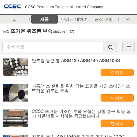
CCSC Petroleum Equipment Limited Company
집
제품
우리에 대하여
공장 여행
>>
뜨거운 위조된 부속
품질
supplier.
(7)
단조강 둥근 봉 AISI4130 AISI4140 AISI410SS
연락처
기름/가스 훈련을 위한 닦는 표면을 가진 스테인리스
뜨거운 위조된 부속
연락처
CCSC 뜨거운 위조한 부속 요점은 강철 갱구 착용 장
기 사용법을 저항하는 족답했습니다
연락처
위조된 부속, AISI 1040를 기계로 가공하는 CCSC