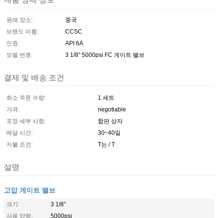
원래 장소:
중국
브랜드 이름:
CCSC
인증:
API 6A
모델 번호:
3 1/8" 5000psi FC 게이트 밸브
결제 및 배송 조건
최소 주문 수량:
1 세트
가격:
negotiable
포장 세부 사항:
합판 상자
배달 시간:
30~40일
지불 조건:
T는 / T
설명
고압 게이트 밸브
크기:
3 1/8"
사용 압력:
5000psi