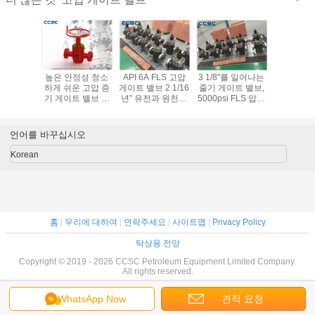
항하는 유형
높은 안정성 청소
API 6A FLS 고압
3 1/8"를 일어나는
API 6A 1 
 가공하는
하게 쉬운 고압 증
게이트 밸브 2 1/16
줄기 게이트 밸브,
서 배열하
이트 밸브
기 게이트 밸브 양
년” 유전과 원천을
5000psi FLS 압축
게이트 밸브
6A 위조
지향성 바다표범
위한 10000psi
공기를 넣은 게이
9" 자재구
어업
트 밸브 치수를 재
HH
십시오
언어를 바꾸십시오
Korean
홈
|
우리에 대하여
|
연락주세요
|
사이트맵
|
Privacy Policy
탁상용 전망
Copyright © 2019 - 2026 CCSC Petroleum Equipment Limited Company.
All rights reserved.
WhatsApp Now
견적 요청