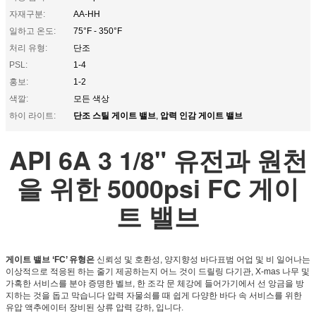
자재구분:
AA-HH
일하고 온도:
75°F - 350°F
처리 유형:
단조
PSL:
1-4
홍보:
1-2
색깔:
모든 색상
단조 스틸 게이트 밸브
압력 인감 게이트 밸브
하이 라이트:
,
API 6A 3 1/8" 유전과 원천
을 위한 5000psi FC 게이
트 밸브
게이트 밸브 ‘FC’ 유형은
신뢰성 및 호환성, 양지향성 바다표범 어업 및 비 일어나는
이상적으로 적응된 하는 줄기 제공하는지 어느 것이 드릴링 다기관, X-mas 나무 및
가혹한 서비스를 분야 증명한 벨브, 한 조각 문 체강에 들어가기에서 선 앙금을 방
지하는 것을 돕고 막습니다 압력 자물쇠를 때 쉽게 다양한 바다 속 서비스를 위한
유압 액추에이터 장비된 상류 압력 강하, 입니다.