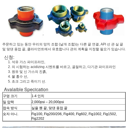
주문하고 있는 동안 우리의 망치 조합 (날개 조합)는 다른 끝 연결, API 선 관 실 끝
및 맞댄 용접 끝, 클라이언트에서 유효합니다 관의 계획을 지정할 필요가 있습니다.
신청:
1. 석유 가스 파이프라인,
2. 의 시험하는 acidizing 시멘트를 바르고, 골절하고, 다기관 파이프라인
3. 원유 및 신 가스의 진흙,
4. 물 홍수 선,
5. 초크 그리고 죽이기 선.
Avalaible Specication
구멍 크기
1-4 인치
일 압력
2,000psi – 20,000psi
접속 방식
실을 꿴 끝, 맞댄 용접 끝
숫자 아니.
Fig100, Fig200/206, Fig400, Fig602, Fig1002, Fig1502,
Fig2202