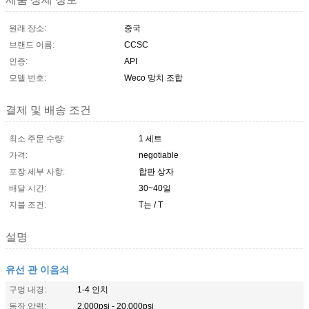
원래 장소:
중국
브랜드 이름:
CCSC
인증:
API
모델 번호:
Weco 망치 조합
결제 및 배송 조건
최소 주문 수량:
1 세트
가격:
negotiable
포장 세부 사항:
합판 상자
배달 시간:
30~40일
지불 조건:
T는 / T
설명
유선 관 이음쇠
구멍 내경:
1-4 인치
동작 압력:
2,000psi - 20,000psi