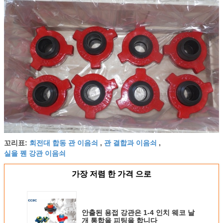
회전대 합동 관 이음쇠
관 결합과 이음쇠
꼬리표:
,
,
실을 꿴 강관 이음쇠
가장 저렴 한 가격 으로
안출된 용접 강관은 1-4 인치 웨코 날
개 통합을 피팅을 합니다