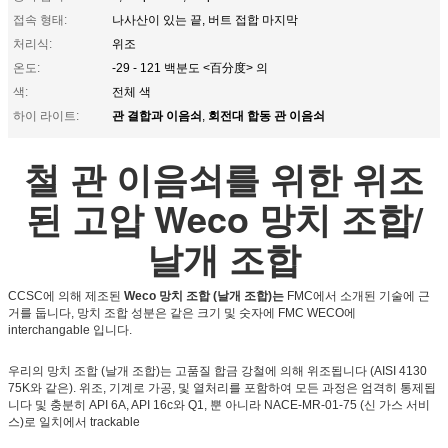
접속 형태:
나사산이 있는 끝, 버트 접합 마지막
처리식:
위조
온도:
-29 - 121 백분도 <百分度> 의
색:
전체 색
관 결합과 이음쇠
회전대 합동 관 이음쇠
하이 라이트:
,
철 관 이음쇠를 위한 위조
된 고압 Weco 망치 조합/
날개 조합
CCSC에 의해 제조된
Weco 망치 조합 (날개 조합)는
FMC에서 소개된 기술에 근
거를 둡니다, 망치 조합 성분은 같은 크기 및 숫자에 FMC WECO에
interchangable 입니다.
우리의 망치 조합 (날개 조합)는 고품질 합금 강철에 의해 위조됩니다 (AISI 4130
75K와 같은). 위조, 기계로 가공, 및 열처리를 포함하여 모든 과정은 엄격히 통제됩
니다 및 충분히 API 6A, API 16c와 Q1, 뿐 아니라 NACE-MR-01-75 (신 가스 서비
스)로 일치에서 trackable