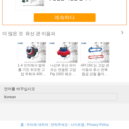
계속하다
유선 관 이음쇠
더 많은 것
유선 파이
1-4 인치에서 범위
나선부 유선 파이
API 16C는 고압 관
CCSC 유
유입 라인
를 가진 위조된 고
프는 연결된 고압
이음쇠 호스 반복
음쇠는 
 Fig 1-
압 무화과 400
Fig 1002 웨코 해
합금 강철 물자를
연결된 스
 피팅을 합
Weco 망치 조합
머 유니온을 피팅
찬성했습니다
보 웨코 
다
을 합니다
온
언어를 바꾸십시오
Korean
홈
|
우리에 대하여
|
연락주세요
|
사이트맵
|
Privacy Policy