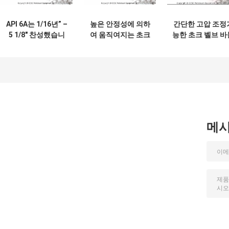
API 6A는 1/16년” –
높은 안정성에 의하
간단한 고압 조정
5 1/8" 찬성했습니
여 움직여지는 초크
능한 초크 벨브 바
다 조정가능한 초크
벨브, 합금 강철 유
유형 쉬운 가동은 
벨브 고압 크기 2를
압 초크 벨브
지합니다
메