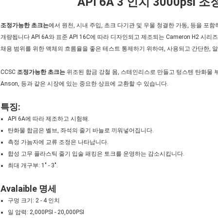
API 6A 3 인치 3000ps
조정가능한 초크는
에서 원천, 시내 주입, 초크 다기관 및 우물 청결한 가동, 등을 포
개량됩니다 API 6A와 표준 API 16C에 따라 디자인되고 제조되는 Cameron H2 시
채용 범위를 위한 액체의 흐름율을 좋은 테스트 통제하기 위하여, 사용되고 간단한, 
CCSC
조정가능한 초크는
위조된 합금 강철 몸, 스테인리스로 만들고 텅스텐 탄화물 부속,
Anson, 등과 같은 시장에 있는 중요한 상표에 교환할 수 있습니다.
특징:
API 6A에 따라 제조하고 시험해.
탄화물 합금은 벨브, 좌석의 줄기 바늘로 끼워넣어집니다.
측정 가늠자에 교류 조정은 나타납니다.
합성 고무 플라스틱 줄기 입술 패킹은 토크를 운영하는 감소시킵니다.
최대 개구부: 1" - 3".
Avalaible 명세
구멍 크기: 2 - 4 인치
일 압력: 2,000PSI - 20,000PSI