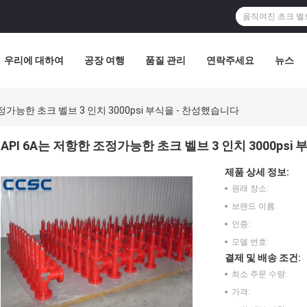
우리에 대하여
공장 여행
품질 관리
연락주세요
뉴스
조정가능한 초크 벨브 3 인치 3000psi 부식을 - 찬성했습니다
API 6A는 저항한 조정가능한 초크 벨브 3 인치 3000psi
제품 상세 정보:
원래 장소:
브랜드 이름:
인증:
모델 번호:
결제 및 배송 조건:
최소 주문 수량:
가격: