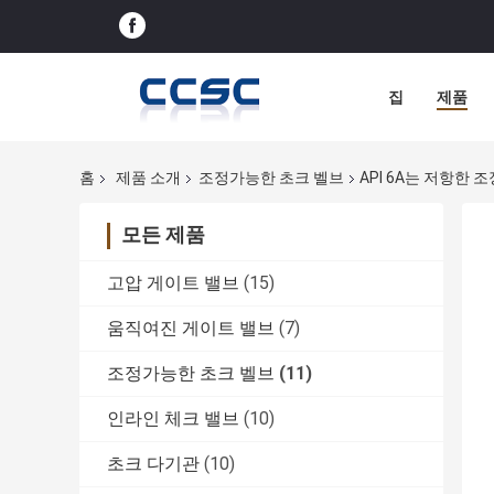
집
제품
홈
제품 소개
조정가능한 초크 벨브
API 6A는 저항한 
모든 제품
고압 게이트 밸브
(15)
움직여진 게이트 밸브
(7)
조정가능한 초크 벨브
(11)
인라인 체크 밸브
(10)
초크 다기관
(10)