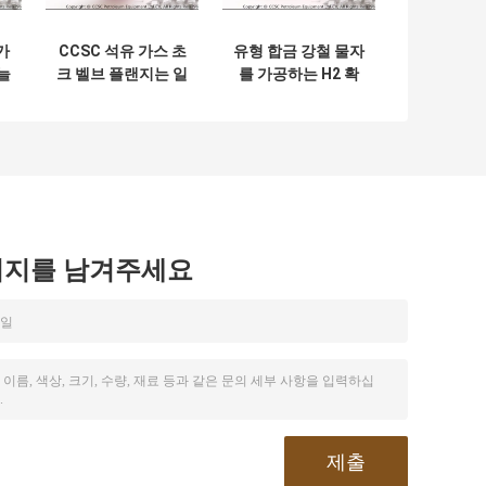
가
CCSC 석유 가스 초
유형 합금 강철 물자
늘
크 벨브 플랜지는 일
를 가공하는 H2 확
유
압력 2,000psi –
실성 조정가능한 초
20,000ps를 연결했
크 벨브 위조
습니다
시지를 남겨주세요