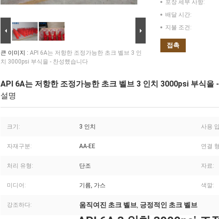
포장 세부 사항:
배달 시간:
지불 조건:
접촉
큰 이미지 :
API 6A는 저항한 조정가능한 초크 벨브 3 인
치 3000psi 부식을 - 찬성했습니다
API 6A는 저항한 조정가능한 초크 벨브 3 인치 3000psi 부식을
설명
크기:
3 인치
사용 압
자재구분:
AA-EE
연결 형
처리 유형:
단조
자료:
미디어:
기름, 가스
색깔:
움직여진 초크 벨브
긍정적인 초크 벨브
강조하다:
,