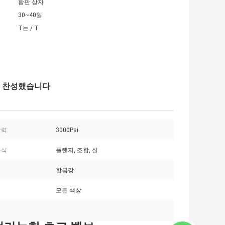
합판 상자
30~40일
T는 / T
 - 찬성했습니다
력:
3000Psi
식:
플랜지, 조합, 실
합금강
모든 색상