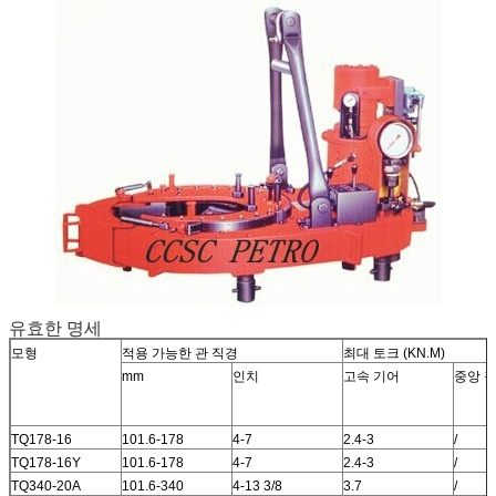
유효한 명세
모형
적용 가능한 관 직경
최대 토크 (KN.M)
mm
인치
고속 기어
중앙 
TQ178-16
101.6-178
4-7
2.4-3
/
TQ178-16Y
101.6-178
4-7
2.4-3
/
TQ340-20A
101.6-340
4-13 3/8
3.7
/