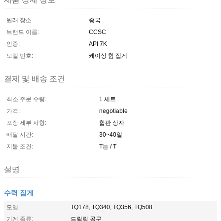
원래 장소:
중국
브랜드 이름:
CCSC
인증:
API 7K
모델 번호:
케이싱 힘 집게
결제 및 배송 조건
최소 주문 수량:
1 세트
가격:
negotiable
포장 세부 사항:
합판 상자
배달 시간:
30~40일
지불 조건:
T는 / T
설명
수력 집게
모델:
TQ178, TQ340, TQ356, TQ508
기계 종류:
드릴링 공구