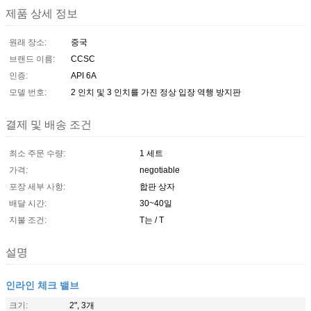
제품 상세 정보
원래 장소:
중국
브랜드 이름:
CCSC
인증:
API 6A
모델 번호:
2 인치 및 3 인치를 가진 정상 입장 역행 방지판
결제 및 배송 조건
최소 주문 수량:
1 세트
가격:
negotiable
포장 세부 사항:
합판 상자
배달 시간:
30~40일
지불 조건:
T는 / T
설명
인라인 체크 밸브
크기:
2", 3개