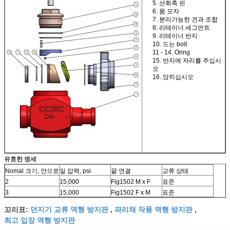
5. 선회축 핀
6. 몸 모자
7. 분리가능한 견과 조합
8. 리테이너 세그먼트
9. 리테이너 반지
10. 드는 boit
11 - 14. Oring
15. 반지에 자리를 주십시
오
16. 앉히십시오
유효한 명세
Nomal 크기, 안으로
일 압력, psi
끝 연결
교류 상태
2
15,000
Fig1502 M x F
표준
3
15,000
Fig1502 F x M
표준
던지기 교류 역행 방지판
파리채 작풍 역행 방지판
꼬리표:
,
,
최고 입장 역행 방지판