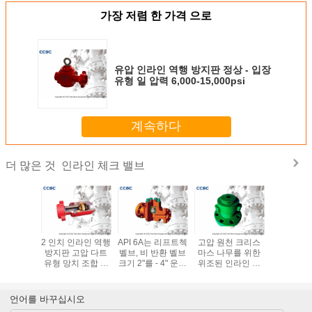
가장 저렴 한 가격 으로
유압 인라인 역행 방지판 정상 - 입장
유형 일 압력 6,000-15,000psi
계속하다
인라인 체크 밸브
더 많은 것
 높은 내
2 인치 인라인 역행
API 6A는 리프트첵
고압 원천 크리스
스테인리스
식을 가진
방지판 고압 다트
벨브, 비 반환 벨브
마스 나무를 위한
역행 방지
리채 작풍
유형 망치 조합 끝
크기 2"를 - 4" 운영
위조된 인라인 역
표준 교
지판 -
연결
하게 쉬웠던 찬성
행 방지판 나무 모
했습니다
자
언어를 바꾸십시오