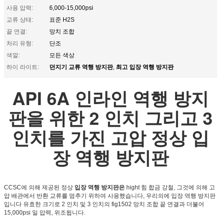
사용 압력:
6,000-15,000psi
교류 상태:
표준 H2S
끝 연결:
망치 조합
처리 유형:
단조
색깔:
모든 색상
던지기 교류 역행 방지판
최고 입장 역행 방지판
하이 라이트:
,
API 6A 인라인 역행 방지
판을 위한 2 인치 그리고 3
인치를 가진 고압 정상 입
장 역행 방지판
CCSC에 의해 제공된 정상
입장 역행 방지판은
hight 힘 합금 강철, 그것에 의해 고
압 배관에서 반환 교류를 멈추기 위하여 사용했습니다, 우리의에 입장 역행 방지판
입니다 유효한 크기로 2 인치 및 3 인치의 fig1502 망치 조합 끝 연결과 더불어
15,000psi 일 압력, 위조됩니다.