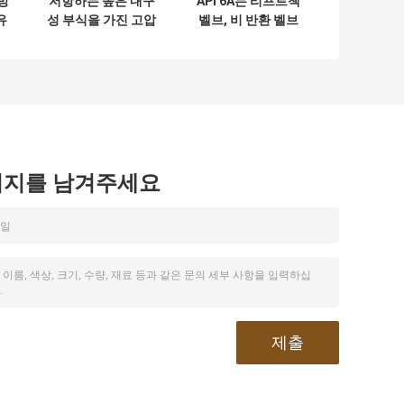
방
저항하는 높은 내구
API 6A는 리프트첵
유
성 부식을 가진 고압
벨브, 비 반환 벨브
-
파리채 작풍 역행 방
크기 2"를 - 4" 운영
지판 -
하게 쉬웠던 찬성했
습니다
시지를 남겨주세요