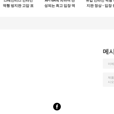
스테인리스 인라인
API 6A에 의하여 찬
유압 인라인 역행 
역행 방지판 고압 표
성되는 최고 입장 역
지판 정상 - 입장 
준 교류 상태
행 방지판,
형 일 압력 6,000
15,000psi 던지기
15,000psi
교류 역행 방지판
메