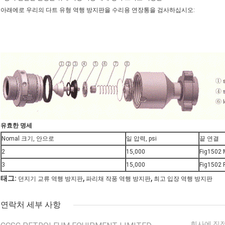
아래에로 우리의 다트 유형 역행 방지판을 수리용 연장통을 검사하십시오:
유효한 명세
Nomal 크기, 안으로
일 압력, psi
끝 연결
2
15,000
Fig1502 
3
15,000
Fig1502 
,
,
태그:
던지기 교류 역행 방지판
파리채 작풍 역행 방지판
최고 입장 역행 방지판
연락처 세부 사항
회사에 직접