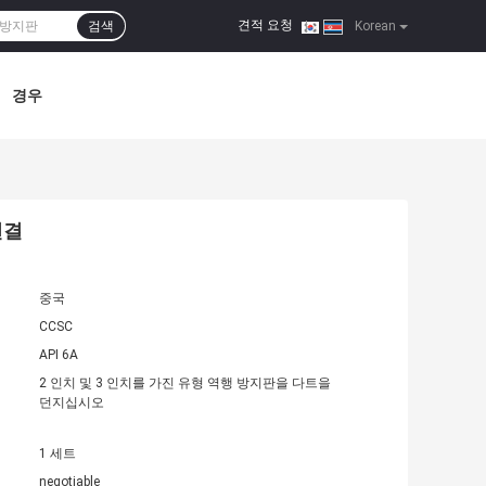
견적 요청
검색
|
Korean
경우
연결
중국
CCSC
API 6A
2 인치 및 3 인치를 가진 유형 역행 방지판을 다트을
던지십시오
1 세트
negotiable