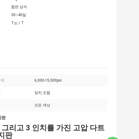
합판 상자
30~40일
T는 / T
력:
6,000-15,000psi
:
망치 조합
모든 색상
지판
치 그리고 3 인치를 가진 고압 다트
지판