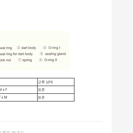
교류 상태
M x F
표준
F x M
표준
 문의 보내기