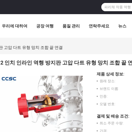
우리에 대하여
공장 여행
품질 관리
연락주세요
뉴스
판 고압 다트 유형 망치 조합 끝 연결
2 인치 인라인 역행 방지판 고압 다트 유형 망치 조합 끝 
제품 상세 정보:
원래 장소:
브랜드 이름:
인증:
모델 번호:
결제 및 배송 조건:
최소 주문 수량:
가격: