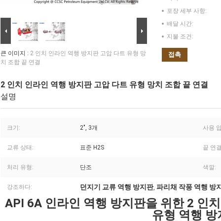
포장 세부 사항:
배달 시간:
지불 조건:
큰 이미지 :
2 인치 인라인 역행 방지판 고압 다트 유형 망
접촉
치 조합 끝 연결
2 인치 인라인 역행 방지판 고압 다트 유형 망치 조합 끝 연결
설명
크기:
2", 3개
사용 압
교류 상태:
표준 H2S
끝 연결
처리 유형:
단조
색깔:
던지기 교류 역행 방지판
파리채 작풍 역행 방
강조하다:
,
API 6A 인라인 역행 방지판을 위한 2 인
유형 역행 방